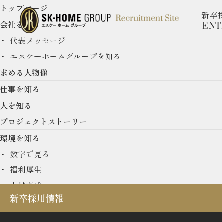
トップページ
新卒
会社を知る
ENT
代表メッセージ
エスケーホームグループを知る
求める人物像
仕事を知る
Mid Career En
人を知る
プロジェクトストーリー
エントリーフォーム（中途）
環境を知る
数字で見る
福利厚生
人材育成
新卒採用情報