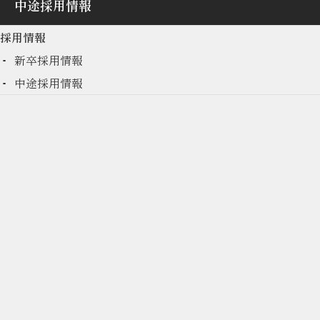
中途採用情報
採用情報
エスケーホーム採用サイト｜営業職・設計職 (中途・新卒)
>
新卒採用情報
>
営業職（用地仕入職／コンサルティング営業職）
新卒採用情報
営業職（用地仕入職／コンサルティン
中途採用情報
グ営業職）
雇用形態
正社員
勤務地
東京本社
応募資格
2027年3月に4年生大学・大学院を卒業見込みの方